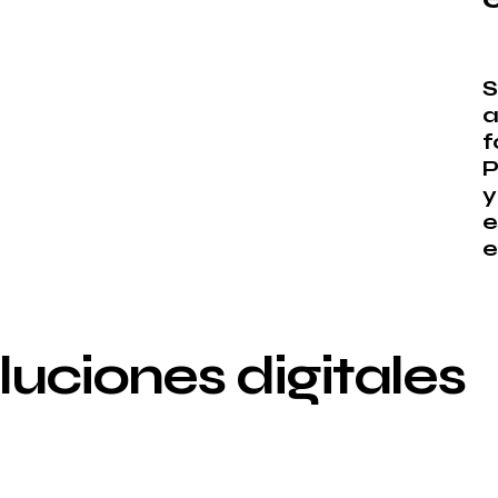
S
a
f
P
y
e
e
luciones digitales